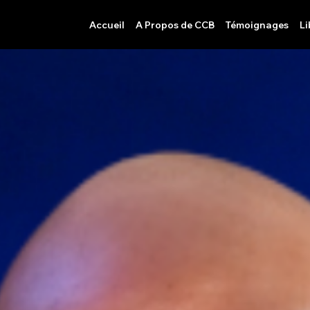
n don
Accueil
A Propos de CCB
Témoignages
Li