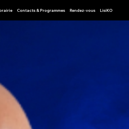
brairie
Contacts & Programmes
Rendez-vous
LisiKO